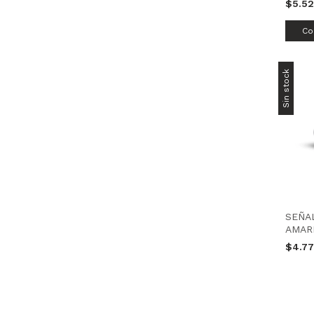
$5.5
Sin stock
SEÑA
AMARI
$4.7