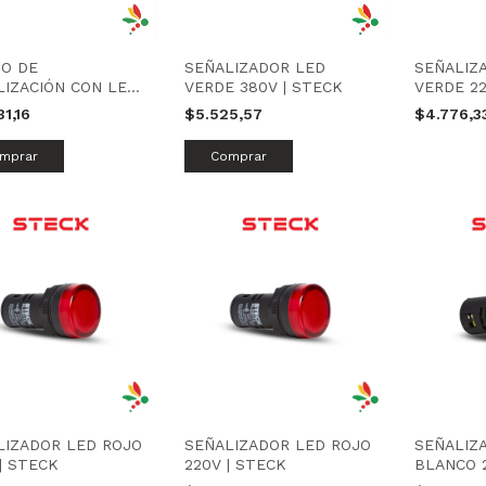
TO DE
SEÑALIZADOR LED
SEÑALIZ
LIZACIÓN CON LED
VERDE 380V | STECK
VERDE 22
RIEL DIN |
31,16
$5.525,57
$4.776,3
/AMARILLO/VERDE |
ELECTRIC
LIZADOR LED ROJO
SEÑALIZADOR LED ROJO
SEÑALIZ
| STECK
220V | STECK
BLANCO 2