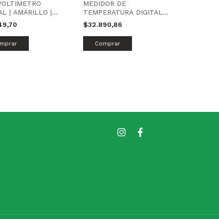
 VOLTIMETRO
MEDIDOR DE
AL | AMARILLO |
TEMPERATURA DIGITAL
N
22mm ROJO | TBCIN
49,70
$32.890,86