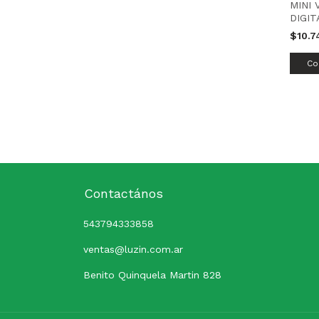
MINI
DIGIT
TBCI
$10.7
Contactános
543794333858
ventas@luzin.com.ar
Benito Quinquela Martin 828