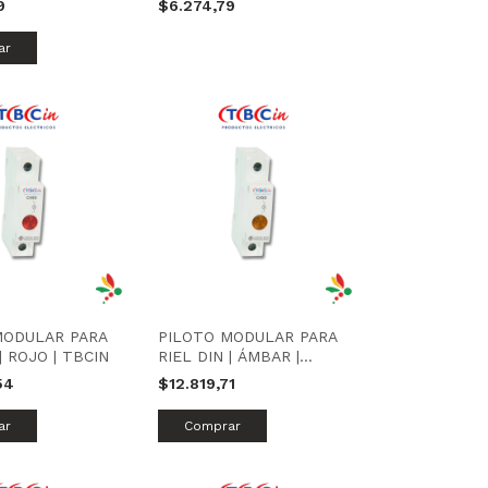
79
$6.274,79
MODULAR PARA
PILOTO MODULAR PARA
| ROJO | TBCIN
RIEL DIN | ÁMBAR |
TBCIN
54
$12.819,71