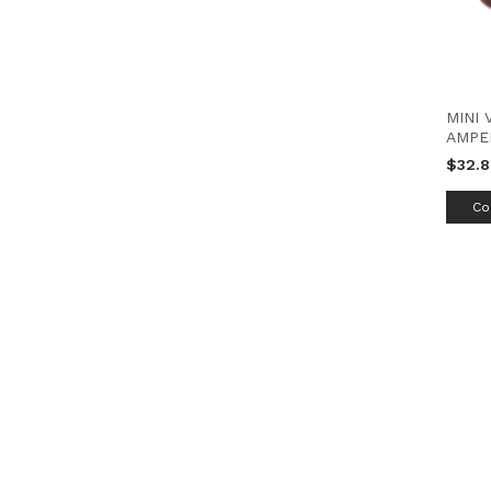
MINI
AMPER
ROJO 
$32.